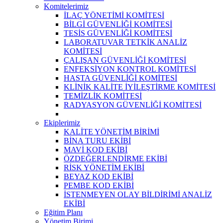
Komitelerimiz
İLAÇ YÖNETİMİ KOMİTESİ
BİLGİ GÜVENLİĞİ KOMİTESİ
TESİS GÜVENLİĞİ KOMİTESİ
LABORATUVAR TETKİK ANALİZ
KOMİTESİ
ÇALIŞAN GÜVENLİĞİ KOMİTESİ
ENFEKSİYON KONTROL KOMİTESİ
HASTA GÜVENLİĞİ KOMİTESİ
KLİNİK KALİTE İYİLEŞTİRME KOMİTESİ
TEMİZLİK KOMİTESİ
RADYASYON GÜVENLİĞİ KOMİTESİ
Ekiplerimiz
KALİTE YÖNETİM BİRİMİ
BİNA TURU EKİBİ
MAVİ KOD EKİBİ
ÖZDEĞERLENDİRME EKİBİ
RİSK YÖNETİM EKİBİ
BEYAZ KOD EKİBİ
PEMBE KOD EKİBİ
İSTENMEYEN OLAY BİLDİRİMİ ANALİZ
EKİBİ
Eğitim Planı
Yönetim Birimi