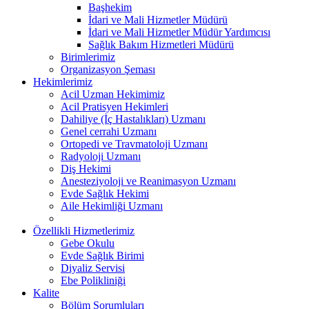
Başhekim
İdari ve Mali Hizmetler Müdürü
İdari ve Mali Hizmetler Müdür Yardımcısı
Sağlık Bakım Hizmetleri Müdürü
Birimlerimiz
Organizasyon Şeması
Hekimlerimiz
Acil Uzman Hekimimiz
Acil Pratisyen Hekimleri
Dahiliye (İç Hastalıkları) Uzmanı
Genel cerrahi Uzmanı
Ortopedi ve Travmatoloji Uzmanı
Radyoloji Uzmanı
Diş Hekimi
Anesteziyoloji ve Reanimasyon Uzmanı
Evde Sağlık Hekimi
Aile Hekimliği Uzmanı
Özellikli Hizmetlerimiz
Gebe Okulu
Evde Sağlık Birimi
Diyaliz Servisi
Ebe Polikliniği
Kalite
Bölüm Sorumluları