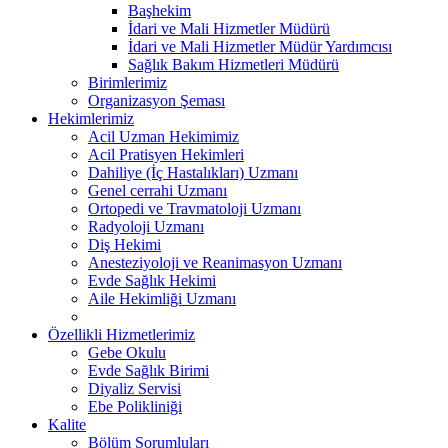
Başhekim
İdari ve Mali Hizmetler Müdürü
İdari ve Mali Hizmetler Müdür Yardımcısı
Sağlık Bakım Hizmetleri Müdürü
Birimlerimiz
Organizasyon Şeması
Hekimlerimiz
Acil Uzman Hekimimiz
Acil Pratisyen Hekimleri
Dahiliye (İç Hastalıkları) Uzmanı
Genel cerrahi Uzmanı
Ortopedi ve Travmatoloji Uzmanı
Radyoloji Uzmanı
Diş Hekimi
Anesteziyoloji ve Reanimasyon Uzmanı
Evde Sağlık Hekimi
Aile Hekimliği Uzmanı
Özellikli Hizmetlerimiz
Gebe Okulu
Evde Sağlık Birimi
Diyaliz Servisi
Ebe Polikliniği
Kalite
Bölüm Sorumluları