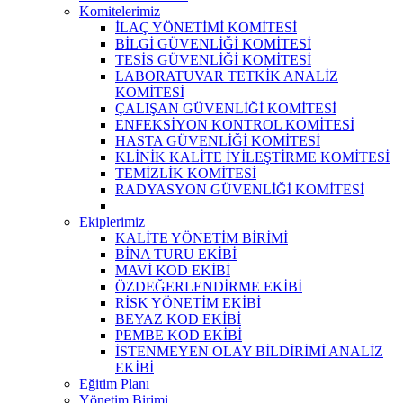
Komitelerimiz
İLAÇ YÖNETİMİ KOMİTESİ
BİLGİ GÜVENLİĞİ KOMİTESİ
TESİS GÜVENLİĞİ KOMİTESİ
LABORATUVAR TETKİK ANALİZ
KOMİTESİ
ÇALIŞAN GÜVENLİĞİ KOMİTESİ
ENFEKSİYON KONTROL KOMİTESİ
HASTA GÜVENLİĞİ KOMİTESİ
KLİNİK KALİTE İYİLEŞTİRME KOMİTESİ
TEMİZLİK KOMİTESİ
RADYASYON GÜVENLİĞİ KOMİTESİ
Ekiplerimiz
KALİTE YÖNETİM BİRİMİ
BİNA TURU EKİBİ
MAVİ KOD EKİBİ
ÖZDEĞERLENDİRME EKİBİ
RİSK YÖNETİM EKİBİ
BEYAZ KOD EKİBİ
PEMBE KOD EKİBİ
İSTENMEYEN OLAY BİLDİRİMİ ANALİZ
EKİBİ
Eğitim Planı
Yönetim Birimi