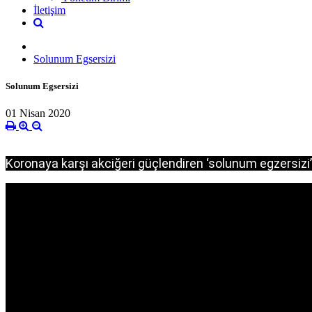
İletişim
Solunum Egsersizi
Solunum Egsersizi
01 Nisan 2020
Koronaya karşı akciğeri güçlendiren ‘solunum egzersizi’